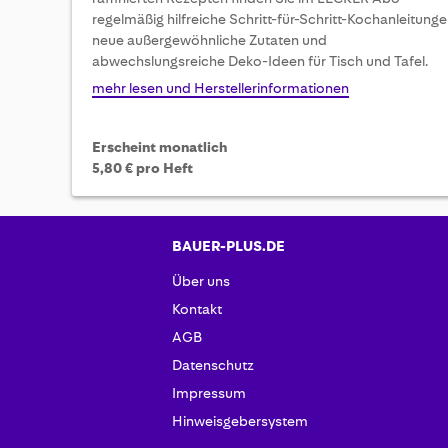
of
regelmäßig hilfreiche Schritt-für-Schritt-Kochanleitunge
the
neue außergewöhnliche Zutaten und
images
abwechslungsreiche Deko-Ideen für Tisch und Tafel.
gallery
mehr lesen und Herstellerinformationen
Erscheint monatlich
5,80 € pro Heft
BAUER-PLUS.DE
Über uns
Kontakt
AGB
Datenschutz
Impressum
Hinweisgebersystem