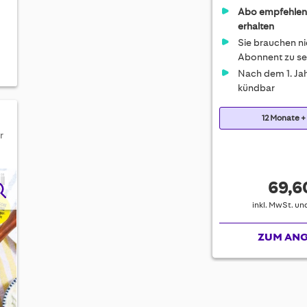
Abo empfehlen
erhalten
Sie brauchen ni
Abonnent zu se
Nach dem 1. Jah
kündbar
12 Monate +
r
69,6
inkl. MwSt. u
ZUM AN