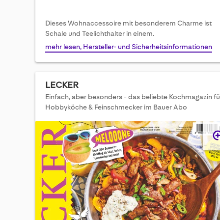
Dieses Wohnaccessoire mit besonderem Charme ist
Schale und Teelichthalter in einem.
mehr lesen, Hersteller- und Sicherheitsinformationen
LECKER
Einfach, aber besonders - das beliebte Kochmagazin fü
Hobbyköche & Feinschmecker im Bauer Abo
Skip
to
the
end
of
the
images
gallery