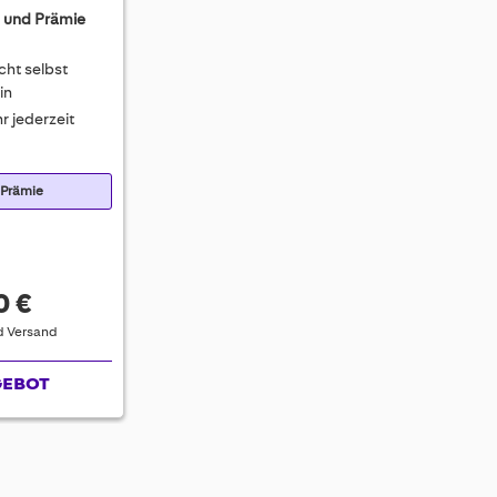
 und Prämie
cht selbst
in
r jederzeit
 Prämie
0 €
nd Versand
GEBOT