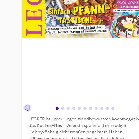
Skip
LECKER ist unser junges, trendbewusstes Kochmagazin
to
das Küchen-Neulinge und experimentierfreudige
the
Hobbyköche gleichermaßen begeistert. Neben
beginning
raffinierten Rezepten finden Sie im LECKER Abo