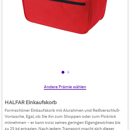
Skip
Andere Prämie wählen
to
the
HALFAR Einkaufskorb
beginning
Formschöner Einkaufskorb mit Alurahmen und Reißverschluß-
of
Vortasche. Egal, ob Sie ihn zum Shoppen oder zum Picknick
the
mitnehmen – er kann trotz seines geringen Eigengewichtes bis
images
zu 25 kg ertragen. Nach jedem Transport macht sich dieser