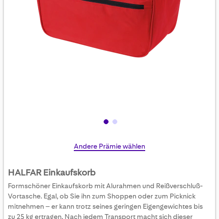
Skip
Andere Prämie wählen
to
the
HALFAR Einkaufskorb
beginning
Formschöner Einkaufskorb mit Alurahmen und Reißverschluß-
of
Vortasche. Egal, ob Sie ihn zum Shoppen oder zum Picknick
the
mitnehmen – er kann trotz seines geringen Eigengewichtes bis
images
zu 25 kg ertragen. Nach jedem Transport macht sich dieser