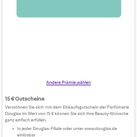
Skip
Andere Prämie wählen
to
the
15 € Gutscheine
beginning
Verwöhnen Sie sich: mit dem Einkaufsgutschein der Parfümerie
of
Douglas im Wert von 15 € können Sie sich Ihre Beauty-Wünsche
the
ganz einfach erfüllen.
images
In jeder Douglas-Filiale oder unter www.douglas.de
gallery
einlösbar