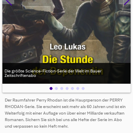
Die größte Science-Fiction-Serie der Welt im Bauer
Zeitschriftenabo
Skip
Der Raumfahrer Perry Rhodan ist die Hauptperson der PERRY
to
RHODAN-Serie. Sie erscheint seit mehr als 60 Jahren und ist ein
the
beginning
Welterfolg mit einer Auflage von über einer Milliarde verkauften
of
Romanen. Sichern Sie sich bei uns alle Hefte der Serie im Abo
the
und verpassen so kein Heft mehr.
images