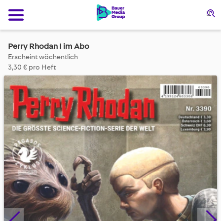
Su
Perry Rhodan I im Abo
Erscheint wöchentlich
3,30 € pro Heft
Skip
to
the
end
of
the
images
gallery