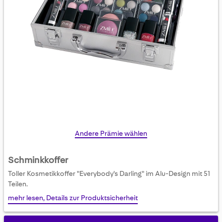
Skip
Andere Prämie wählen
to
the
Schminkkoffer
beginning
Toller Kosmetikkoffer "Everybody's Darling" im Alu-Design mit 51
of
Teilen.
the
mehr lesen, Details zur Produktsicherheit
images
gallery