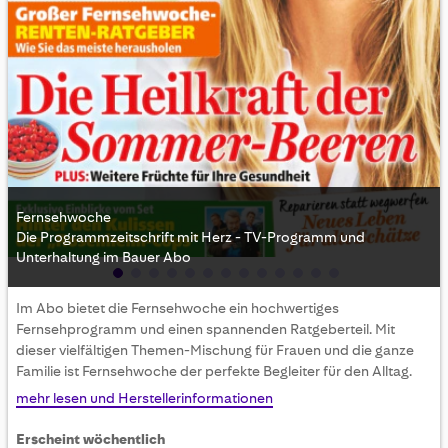
Fernsehwoche
Die Programmzeitschrift mit Herz - TV-Programm und
Unterhaltung im Bauer Abo
Skip
Im Abo bietet die Fernsehwoche ein hochwertiges
to
Fernsehprogramm und einen spannenden Ratgeberteil. Mit
the
dieser vielfältigen Themen-Mischung für Frauen und die ganze
beginning
Familie ist Fernsehwoche der perfekte Begleiter für den Alltag.
of
the
mehr lesen und Herstellerinformationen
images
gallery
Erscheint wöchentlich