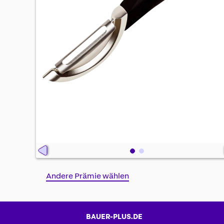
Skip
Andere Prämie wählen
to
the
beginning
of
BAUER-PLUS.DE