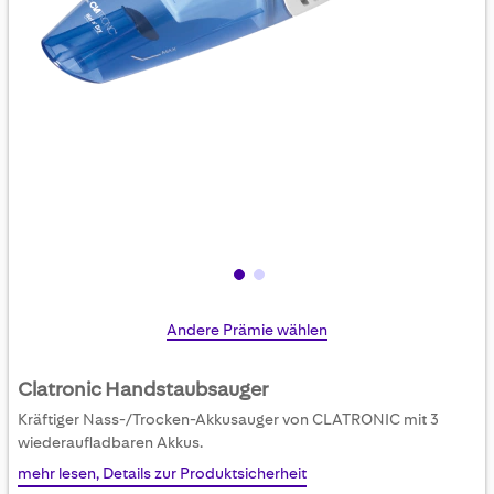
Skip
Andere Prämie wählen
to
the
Clatronic Handstaubsauger
beginning
Kräftiger Nass-/Trocken-Akkusauger von CLATRONIC mit 3
of
wiederaufladbaren Akkus.
the
mehr lesen, Details zur Produktsicherheit
images