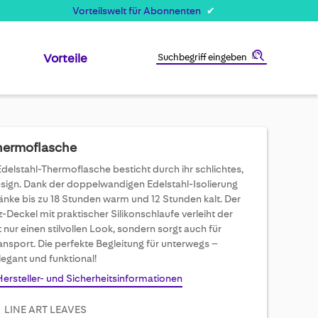
Vorteilswelt für Abonnenten
Vorteile
Suche
hermoflasche
Edelstahl-Thermoflasche besticht durch ihr schlichtes,
sign. Dank der doppelwandigen Edelstahl-Isolierung
änke bis zu 18 Stunden warm und 12 Stunden kalt. Der
-Deckel mit praktischer Silikonschlaufe verleiht der
 nur einen stilvollen Look, sondern sorgt auch für
ansport. Die perfekte Begleitung für unterwegs –
legant und funktional!
Hersteller- und Sicherheitsinformationen
LINE ART LEAVES