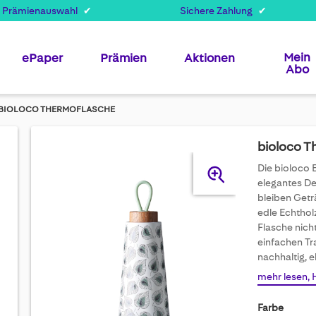
 Prämienauswahl
Sichere Zahlung
Mein
ePaper
Prämien
Aktionen
Abo
BIOLOCO THERMOFLASCHE
bioloco T
Skip
Die bioloco 
to
elegantes De
the
bleiben Getr
end
edle Echtholz
of
Flasche nicht
the
einfachen Tr
images
nachhaltig, e
gallery
mehr lesen, 
Farbe