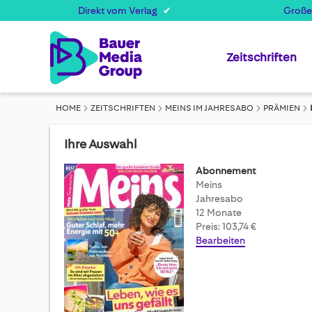
Direkt vom Verlag
Große
Zeitschriften
HOME
ZEITSCHRIFTEN
MEINS IM JAHRESABO
PRÄMIEN
Ihre Auswahl
Abonnement
Meins
Jahresabo
12 Monate
Preis: 103,74 €
Bearbeiten