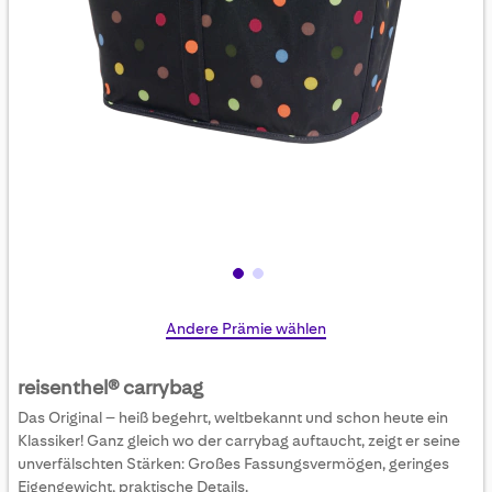
Skip
Andere Prämie wählen
to
the
reisenthel® carrybag
beginning
Das Original – heiß begehrt, weltbekannt und schon heute ein
of
Klassiker! Ganz gleich wo der carrybag auftaucht, zeigt er seine
the
unverfälschten Stärken: Großes Fassungsvermögen, geringes
images
Eigengewicht, praktische Details.