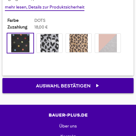
gallery
mehr lesen, Details zur Produktsicherheit
Farbe
DOTS
Zuzahlung
18,00 €
AUSWAHL BESTÄTIGEN
BAUER-PLUS.DE
Über uns