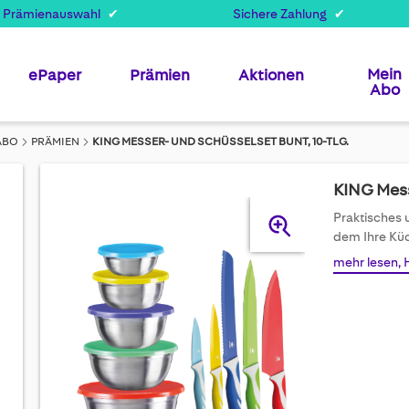
 Prämienauswahl
Sichere Zahlung
Mein
ePaper
Prämien
Aktionen
Abo
ABO
PRÄMIEN
KING MESSER- UND SCHÜSSELSET BUNT, 10-TLG.
KING Mess
Skip
Praktisches 
to
dem Ihre Küc
the
mehr lesen, 
end
of
the
images
gallery