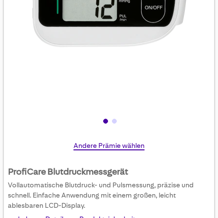
Skip
Andere Prämie wählen
to
the
ProfiCare Blutdruckmessgerät
beginning
Vollautomatische Blutdruck- und Pulsmessung, präzise und
of
schnell. Einfache Anwendung mit einem großen, leicht
the
ablesbaren LCD-Display.
images