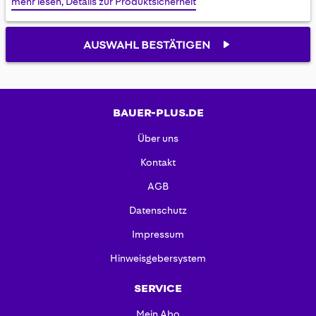
mehr lesen, Details zur Produktsicherheit
gallery
AUSWAHL BESTÄTIGEN
BAUER-PLUS.DE
Über uns
Kontakt
AGB
Datenschutz
Impressum
Hinweisgebersystem
SERVICE
Mein Abo