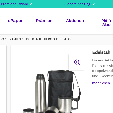
 Prämienauswahl
Sichere Zahlung
Mein
ePaper
Prämien
Aktionen
Abo
ABO
PRÄMIEN
EDELSTAHL THERMO-SET, 3TLG.
Edelstahl 
Skip
Dieses Set b
to
Kanne mit e
the
doppelwandig
end
und -Deckeln
of
mehr lesen, 
the
images
gallery