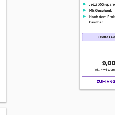
Jetzt 35% spare
Mit Geschenk
Nach dem Prob
kündbar
6 Hefte + G
9,00
inkl. MwSt. u
ZUM AN