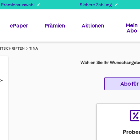
 Prämienauswahl
Sichere Zahlung
Mein
ePaper
Prämien
Aktionen
Abo
EITSCHRIFTEN
TINA
Wählen Sie Ihr Wunschangebo
2-
Abo für
Probe