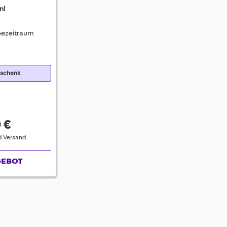
n!
ezeitraum
eschenk
 €
nd Versand
GEBOT