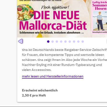
Skip
tina ist Deutschlands beste Ratgeber-Service-Zeitschrif
to
für Frauen, die kompetente Tipps und wertvolle Ideen
the
schätzen. tina zeigt Ihnen im Abo jede Woche ein Vorhe
beginning
Nachher-Styling mit einer Rundum-Typberatung und
of
vielen Accessoires.
the
images
mehr lesen und Herstellerinformationen
gallery
Erscheint wöchentlich
2,30 € pro Heft