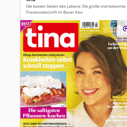
Die besten Seiten des Lebens: Die große und bekannte
Frauenzeitschrift im Bauer Abo
Skip
to
the
end
of
the
images
gallery