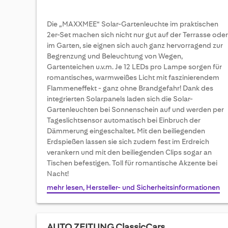
Die „MAXXMEE“ Solar-Gartenleuchte im praktischen
2er-Set machen sich nicht nur gut auf der Terrasse oder
im Garten, sie eignen sich auch ganz hervorragend zur
Begrenzung und Beleuchtung von Wegen,
Gartenteichen u.v.m. Je 12 LEDs pro Lampe sorgen für
romantisches, warmweißes Licht mit faszinierendem
Flammeneffekt - ganz ohne Brandgefahr! Dank des
integrierten Solarpanels laden sich die Solar-
Gartenleuchten bei Sonnenschein auf und werden per
Tageslichtsensor automatisch bei Einbruch der
Dämmerung eingeschaltet. Mit den beiliegenden
Erdspießen lassen sie sich zudem fest im Erdreich
verankern und mit den beiliegenden Clips sogar an
Tischen befestigen. Toll für romantische Akzente bei
Nacht!
mehr lesen, Hersteller- und Sicherheitsinformationen
AUTO ZEITUNG ClassicCars