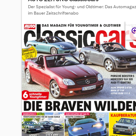
Der Spezialist für Young- und Oldtimer: Das Automagaz
im Bauer Zeitschriftenabo
Skip
to
the
end
of
the
images
gallery