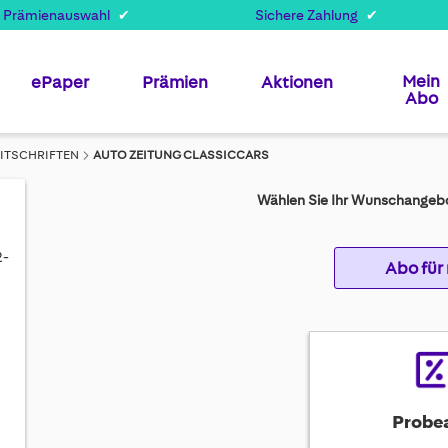
 Prämienauswahl
Sichere Zahlung
Mein
ePaper
Prämien
Aktionen
Abo
EITSCHRIFTEN
AUTO ZEITUNG CLASSICCARS
Wählen Sie Ihr Wunschangebo
2-
Abo für
Probe