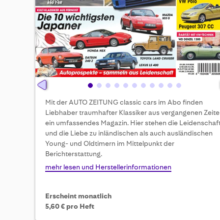
Skip
Mit der AUTO ZEITUNG classic cars im Abo finden
to
Liebhaber traumhafter Klassiker aus vergangenen Zeit
the
ein umfassendes Magazin. Hier stehen die Leidenschaf
beginning
und die Liebe zu inländischen als auch ausländischen
of
Young- und Oldtimern im Mittelpunkt der
the
Berichterstattung.
images
gallery
mehr lesen und Herstellerinformationen
Erscheint monatlich
5,60 € pro Heft