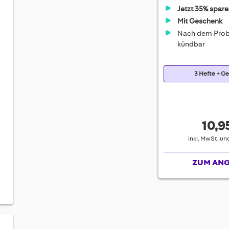
Jetzt 35% spare
Mit Geschenk
Nach dem Prob
kündbar
3 Hefte + G
10,9
inkl. MwSt. u
ZUM AN