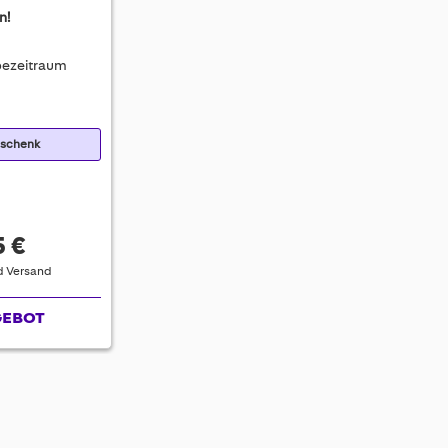
n!
ezeitraum
eschenk
5 €
nd Versand
GEBOT