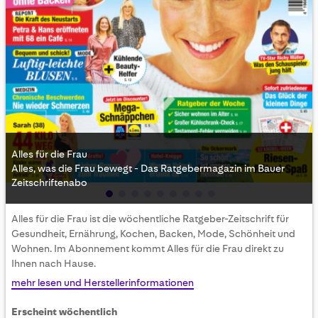
Alles für die Frau
Alles, was die Frau bewegt - Das Ratgebermagazin im Bauer
Zeitschriftenabo
Skip
Alles für die Frau ist die wöchentliche Ratgeber-Zeitschrift für
to
Gesundheit, Ernährung, Kochen, Backen, Mode, Schönheit und
the
Wohnen. Im Abonnement kommt Alles für die Frau direkt zu
beginning
Ihnen nach Hause.
of
the
mehr lesen und Herstellerinformationen
images
gallery
Erscheint wöchentlich