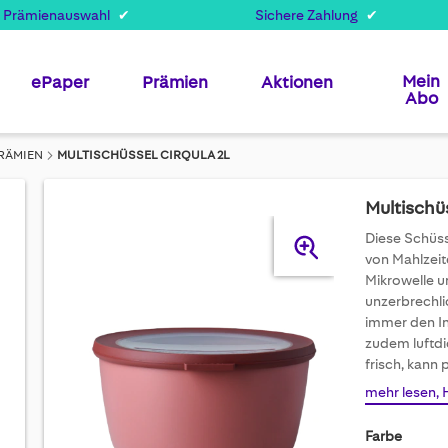
 Prämienauswahl
Sichere Zahlung
Mein
ePaper
Prämien
Aktionen
Abo
RÄMIEN
MULTISCHÜSSEL CIRQULA 2L
Multischüs
Skip
Diese Schüsse
to
von Mahlzeit
the
Mikrowelle u
end
unzerbrechli
of
immer den Inh
the
zudem luftdi
images
frisch, kann
gallery
mehr lesen, 
Farbe