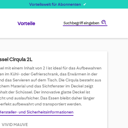
Vorteilswelt für Abonnenten
Vorteile
Suche
sel Cirqula 2L
l mit einem Inhalt von 2 l ist ideal für das Aufbewahren
en im Kühl- oder Gefrierschrank, das Erwärmen in der
nd das Servieren auf dem Tisch. Die Cirqula besteht aus
chem Material und das Sichtfenster im Deckel zeigt
alt der Schüssel. Der innovative glatte Deckel ist
cht und auslaufsicher. Das Essen bleibt daher länger
 perfekt aufbewahrt und transportiert werden.
Hersteller- und Sicherheitsinformationen
VIVID MAUVE