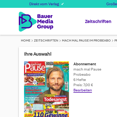
Direkt vom Verlag
Große
Zeitschriften
HOME
ZEITSCHRIFTEN
MACH MAL PAUSE IM PROBEABO
P
Ihre Auswahl
Abonnement
mach mal Pause
Probeabo
6 Hefte
Preis: 7,00 €
Bearbeiten