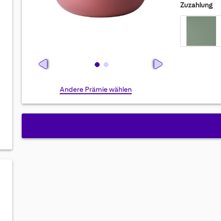
Zuzahlung
Skip
Andere Prämie wählen
to
the
beginning
of
the
images
gallery