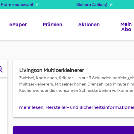
 Prämienauswahl
Sichere Zahlung
Mein
ePaper
Prämien
Aktionen
Abo
Livington Multizerkleinerer
Zwiebel, Knoblauch, Kräuter – in nur 3 Sekunden perfekt g
Multizerkleinerers. Mit seiner hohen Drehzahl pro Minute n
Küchenwunder die mühsamen Schneidarbeiten vollkommen
mehr lesen, Hersteller- und Sicherheitsinformatione