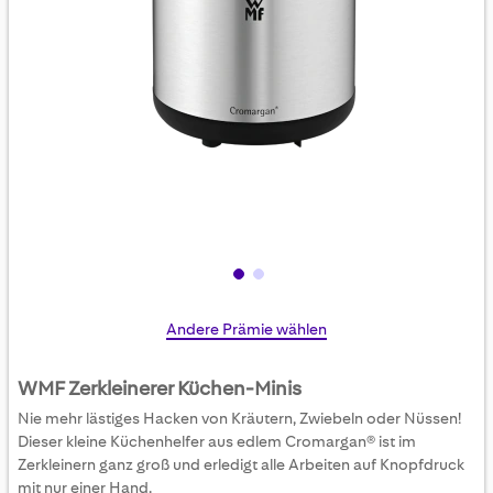
Skip
Andere Prämie wählen
to
the
WMF Zerkleinerer Küchen-Minis
beginning
Nie mehr lästiges Hacken von Kräutern, Zwiebeln oder Nüssen!
of
Dieser kleine Küchenhelfer aus edlem Cromargan® ist im
the
Zerkleinern ganz groß und erledigt alle Arbeiten auf Knopfdruck
images
mit nur einer Hand.