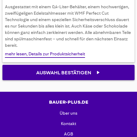
gallery
Ausgestattet mit einem 0,4-Liter-Behälter, einem hochwertigen,
zweiflügeligen Edelstahlmesser mit WMF Perfect Cut
Technologie und einem speziellen Sicherheitsverschluss dauert
es nur Sekunden bis alles klein ist. Auch Käse oder Schokolade
können ganz einfach zerkleinert werden. Alle abnehmbaren Teile
sind spülmaschinenfest – und schnell für den nächsten Einsatz
bereit.
mehr lesen, Details zur Produktsicherheit
AUSWAHL BESTÄTIGEN
BAUER-PLUS.DE
Über uns
Kontakt
AGB