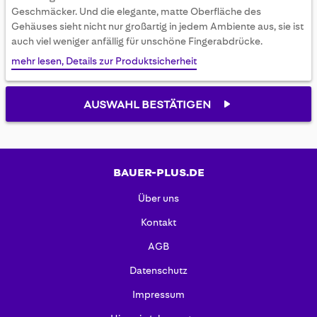
gallery
Geschmäcker. Und die elegante, matte Oberfläche des
Gehäuses sieht nicht nur großartig in jedem Ambiente aus, sie ist
auch viel weniger anfällig für unschöne Fingerabdrücke.
mehr lesen, Details zur Produktsicherheit
AUSWAHL BESTÄTIGEN
BAUER-PLUS.DE
Über uns
Kontakt
AGB
Datenschutz
Impressum