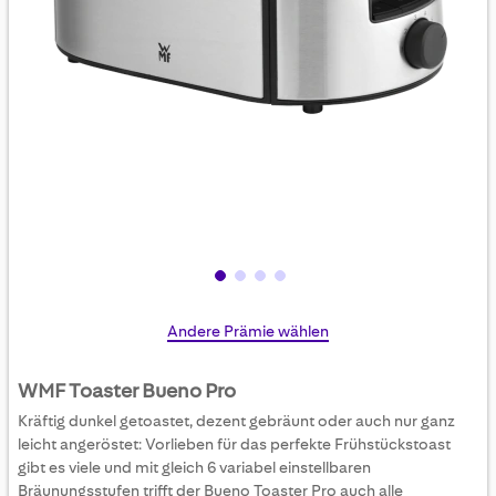
Skip
Andere Prämie wählen
to
the
WMF Toaster Bueno Pro
beginning
Kräftig dunkel getoastet, dezent gebräunt oder auch nur ganz
of
leicht angeröstet: Vorlieben für das perfekte Frühstückstoast
the
gibt es viele und mit gleich 6 variabel einstellbaren
images
Bräunungsstufen trifft der Bueno Toaster Pro auch alle