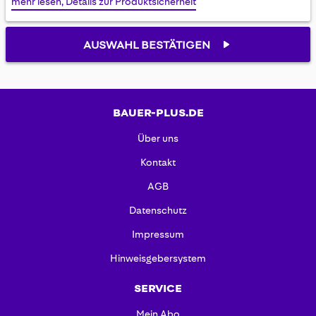
mehr lesen, Details zur Produktsicherheit
gallery
AUSWAHL BESTÄTIGEN
BAUER-PLUS.DE
Über uns
Kontakt
AGB
Datenschutz
Impressum
Hinweisgebersystem
SERVICE
Mein Abo