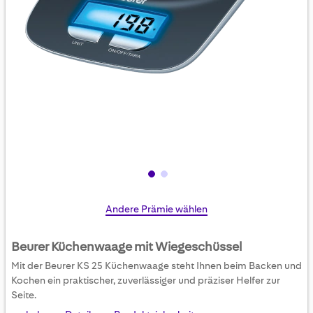
Skip
Andere Prämie wählen
to
the
Beurer Küchenwaage mit Wiegeschüssel
beginning
Mit der Beurer KS 25 Küchenwaage steht Ihnen beim Backen und
of
Kochen ein praktischer, zuverlässiger und präziser Helfer zur
the
Seite.
images