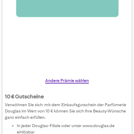
Skip
Andere Prämie wählen
to
the
10 € Gutscheine
beginning
Verwöhnen Sie sich: mit dem Einkaufsgutschein der Parfümerie
of
Douglas im Wert von 10 € können Sie sich Ihre Beauty-Wünsche
the
ganz einfach erfüllen.
images
In jeder Douglas-Filiale oder unter www.douglas.de
gallery
einlösbar