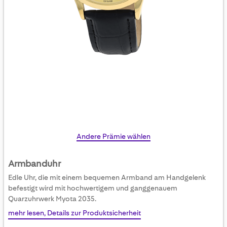
Skip
Andere Prämie wählen
to
the
Armbanduhr
beginning
Edle Uhr, die mit einem bequemen Armband am Handgelenk
of
befestigt wird mit hochwertigem und ganggenauem
the
Quarzuhrwerk Myota 2035.
images
mehr lesen, Details zur Produktsicherheit
gallery