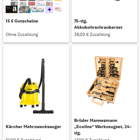
+
15 € Gutscheine
75-tlg.
Akkubohrschrauberset
Ohne Zuzahlung
38,00 € Zuzahlung
Brüder Mannesmann
Kärcher Mehrzwecksauger
„Ecoline“ Werkzeugset, 24-
tlg.