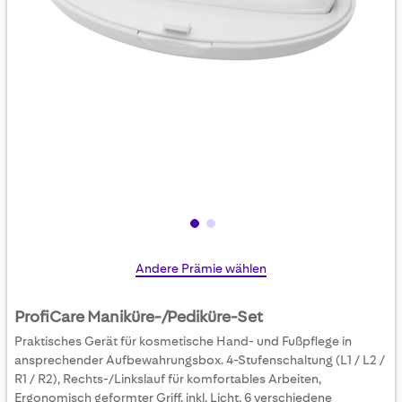
Skip
Andere Prämie wählen
to
the
ProfiCare Maniküre-/Pediküre-Set
beginning
Praktisches Gerät für kosmetische Hand- und Fußpflege in
of
ansprechender Aufbewahrungsbox. 4-Stufenschaltung (L1 / L2 /
the
R1 / R2), Rechts-/Linkslauf für komfortables Arbeiten,
images
Ergonomisch geformter Griff, inkl. Licht, 6 verschiedene