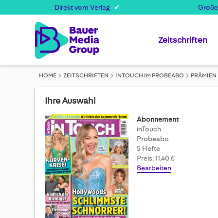
Direkt vom Verlag
Große
Zeitschriften
HOME
ZEITSCHRIFTEN
INTOUCH IM PROBEABO
PRÄMIEN
Ihre Auswahl
Abonnement
inTouch
Probeabo
5 Hefte
Preis: 11,40 €
Bearbeiten