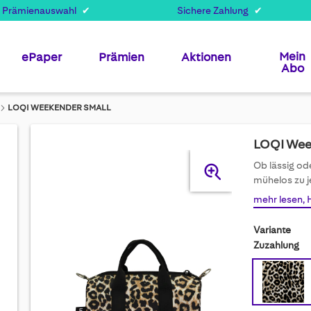
 Prämienauswahl
Sichere Zahlung
Mein
ePaper
Prämien
Aktionen
Abo
LOQI WEEKENDER SMALL
LOQI Wee
Skip
Ob lässig od
to
mühelos zu 
the
mehr lesen, 
end
of
Variante
the
Zuzahlung
images
gallery