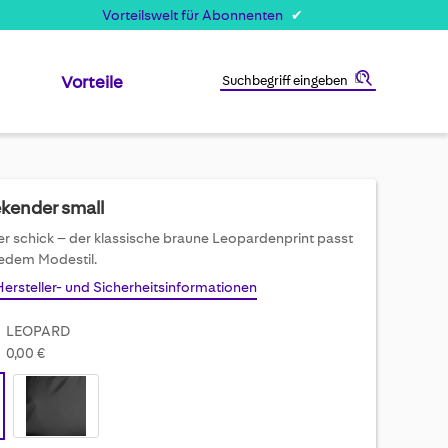
Vorteilswelt für Abonnenten
Vorteile
Suche
kender small
er schick – der klassische braune Leopardenprint passt
jedem Modestil.
Hersteller- und Sicherheitsinformationen
LEOPARD
0,00 €