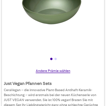
Skip
Andere Prämie wählen
to
the
Just Vegan Pfannen Sets
beginning
CeraVegan – die innovative Plant-Based Antihaft-Keramik-
of
Beschichtung – wird erstmals bei der neuen Küchenserie von
the
JUST VEGAN verwendet. Sie ist 100% vegan! Braten Sie mit
images
diesem Set Ihr Lieblingsgericht ganz ohne schlechte Gerüchte