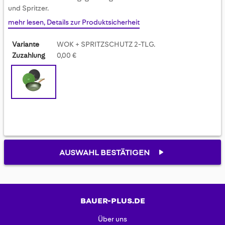
gallery
und Spritzer.
mehr lesen, Details zur Produktsicherheit
Variante
WOK + SPRITZSCHUTZ 2-TLG.
Zuzahlung
0,00 €
AUSWAHL BESTÄTIGEN
BAUER-PLUS.DE
Über uns