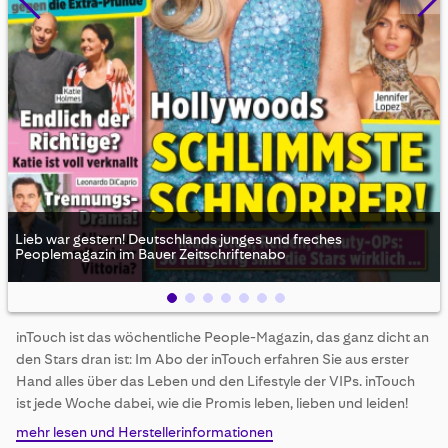
Lieb war gestern! Deutschlands junges und freches
Peoplemagazin im Bauer Zeitschriftenabo
Skip
inTouch ist das wöchentliche People-Magazin, das ganz dicht an
to
den Stars dran ist: Im Abo der inTouch erfahren Sie aus erster
the
beginning
Hand alles über das Leben und den Lifestyle der VIPs. inTouch
of
ist jede Woche dabei, wie die Promis leben, lieben und leiden!
the
mehr lesen und Herstellerinformationen
images