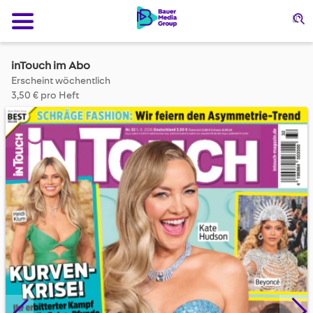
Su
inTouch im Abo
Erscheint wöchentlich
3,50 € pro Heft
Skip
to
the
end
of
the
images
gallery