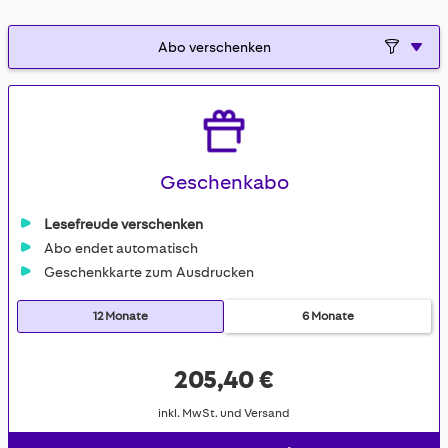
gallery
Geschenkabo
Lesefreude verschenken
Abo endet automatisch
Geschenkkarte zum Ausdrucken
12 Monate
6 Monate
205,40 €
inkl. MwSt. und Versand