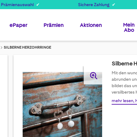
 Prämienauswahl
Sichere Zahlung
Mein
ePaper
Prämien
Aktionen
Abo
SILBERNE HERZOHRRINGE
Silberne 
Skip
Mit den wund
to
abrunden und
the
bildet das u
end
versilbertes 
of
mehr lesen, 
the
images
gallery