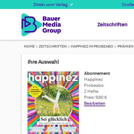
Direkt vom Verlag
Große
Zeitschriften
HOME
ZEITSCHRIFTEN
HAPPINEZ IM PROBEABO
PRÄMIEN
Ihre Auswahl
Abonnement
Happinez
Probeabo
2 Hefte
Preis: 9,80 €
Bearbeiten