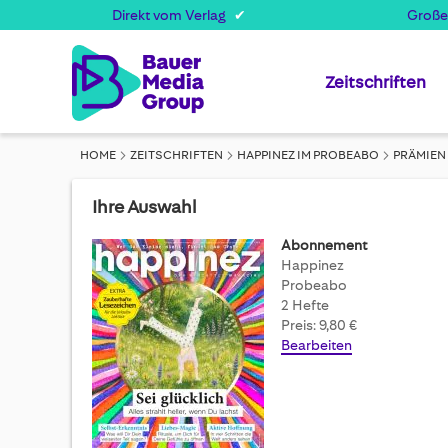
Direkt vom Verlag
Große
Zeitschriften
HOME
ZEITSCHRIFTEN
HAPPINEZ IM PROBEABO
PRÄMIEN
Ihre Auswahl
Abonnement
Happinez
Probeabo
2 Hefte
Preis: 9,80 €
Bearbeiten