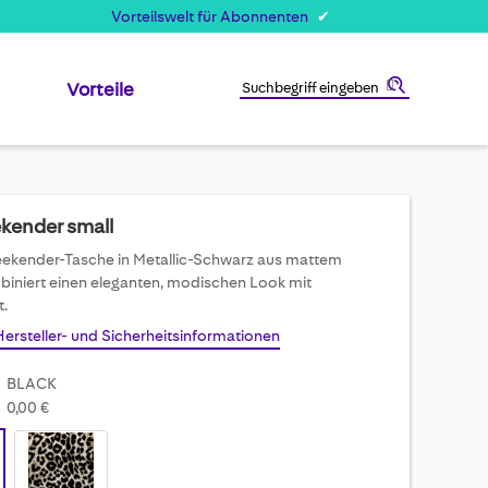
Vorteilswelt für Abonnenten
Vorteile
Suche
kender small
eekender-Tasche in Metallic-Schwarz aus mattem
biniert einen eleganten, modischen Look mit
t.
Hersteller- und Sicherheitsinformationen
BLACK
0,00 €