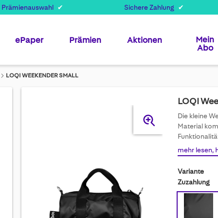
 Prämienauswahl
Sichere Zahlung
Mein
ePaper
Prämien
Aktionen
Abo
LOQI WEEKENDER SMALL
LOQI Wee
Skip
Die kleine W
to
Material kom
the
Funktionalitä
end
mehr lesen, 
of
the
Variante
images
Zuzahlung
gallery