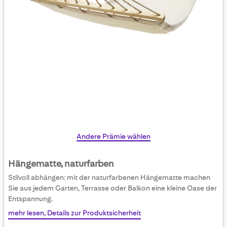
Skip
Andere Prämie wählen
to
the
Hängematte, naturfarben
beginning
Stilvoll abhängen: mit der naturfarbenen Hängematte machen
of
Sie aus jedem Garten, Terrasse oder Balkon eine kleine Oase der
the
Entspannung.
images
mehr lesen, Details zur Produktsicherheit
gallery