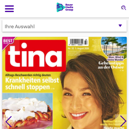
S
Ihre Auswahl
Skip
to
the
end
of
the
images
gallery