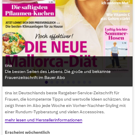
tina
Die besten Seiten des Lebens: Die große und bekannte
Frauenzeitschrift im Bauer Abo
Skip
tina ist Deutschlands beste Ratgeber-Service-Zeitschrift für
to
Frauen, die kompetente Tipps und wertvolle Ideen schätzen. tina
the
zeigt Ihnen im Abo jede Woche ein Vorher-Nachher-Styling mit
beginning
einer Rundum-Typberatung und vielen Accessoires.
of
the
mehr lesen und Herstellerinformationen
images
gallery
Erscheint wöchentlich