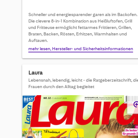
Schneller und energiesparender garen als im Backofen.
Die clevere 8-in-1 Kombination aus Heißluftofen, Grill
und Fritteuse ermöglicht fettarmes Frittieren, Grillen,
Braten, Backen, Rösten, Erhitzen, Warmhalten und
Auftauen.
mehr lesen, Hersteller- und Sicherheitsinformationen
Laura
Lebensnah, lebendig, leicht - die Ratgeberzeitschrift, di
Frauen durch den Alltag begleitet
Skip
to
the
end
of
the
images