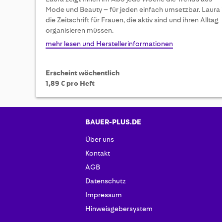
to
Mode und Beauty – für jeden einfach umsetzbar. Laura 
the
die Zeitschrift für Frauen, die aktiv sind und ihren Alltag
beginning
organisieren müssen.
of
the
mehr lesen und Herstellerinformationen
images
gallery
Erscheint wöchentlich
1,89 € pro Heft
BAUER-PLUS.DE
Über uns
Kontakt
AGB
Datenschutz
Impressum
Hinweisgebersystem