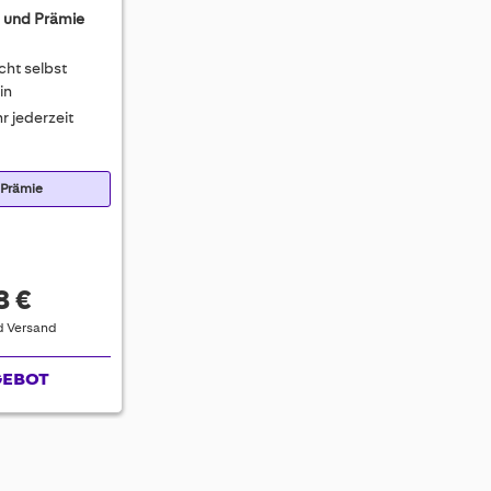
 und Prämie
cht selbst
in
r jederzeit
 Prämie
8 €
nd Versand
GEBOT