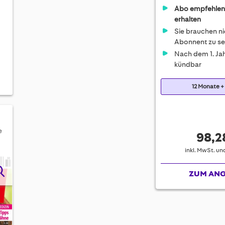
Abo empfehlen
erhalten
Sie brauchen ni
Abonnent zu se
Nach dem 1. Jah
kündbar
12 Monate +
e
98,2
inkl. MwSt. u
ZUM AN