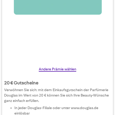
Skip
Andere Prämie wählen
to
the
20 € Gutscheine
beginning
Verwöhnen Sie sich: mit dem Einkaufsgutschein der Parfümerie
of
Douglas im Wert von 20 € können Sie sich Ihre Beauty-Wünsche
the
ganz einfach erfüllen.
images
In jeder Douglas-Filiale oder unter www.douglas.de
gallery
einlösbar