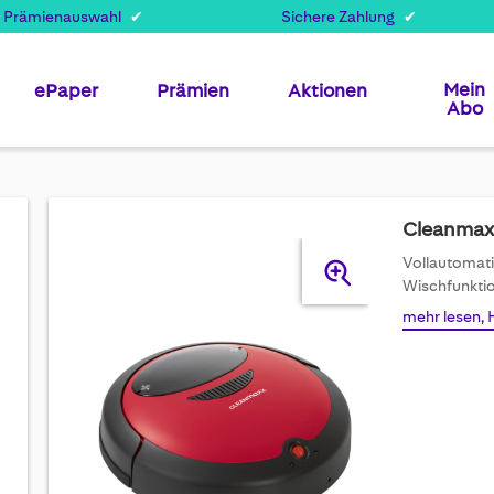
 Prämienauswahl
Sichere Zahlung
Mein
ePaper
Prämien
Aktionen
Abo
Cleanmaxx
Skip
Vollautomati
to
Wischfunktio
the
mehr lesen, 
end
of
the
images
gallery