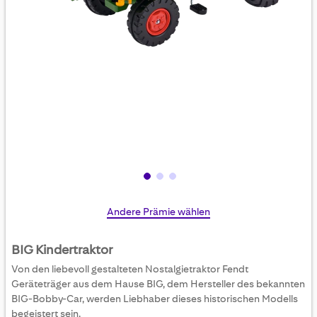
Skip
Andere Prämie wählen
to
the
BIG Kindertraktor
beginning
Von den liebevoll gestalteten Nostalgietraktor Fendt
of
Geräteträger aus dem Hause BIG, dem Hersteller des bekannten
the
BIG-Bobby-Car, werden Liebhaber dieses historischen Modells
images
begeistert sein.