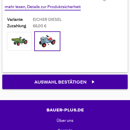
gallery
mehr lesen, Details zur Produktsicherheit
Variante
EICHER DIESEL
Zuzahlung
66,00 €
AUSWAHL BESTÄTIGEN
BAUER-PLUS.DE
Über uns