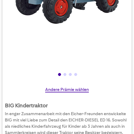
Skip
Andere Prämie wählen
to
the
BIG Kindertraktor
beginning
In enger Zusammenarbeit mit den Eicher-Freunden entwickelte
of
BIG mit viel Liebe zum Detail den EICHER-DIESEL ED 16. Sowohl
the
als niedliches Kinderfahrzeug für Kinder ab 3 Jahren als auch in
images
Sammlerkreisen wird dieser Traktor seine Besitzer begeistern.