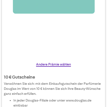
Skip
Andere Prämie wählen
to
the
10 € Gutscheine
beginning
Verwöhnen Sie sich: mit dem Einkaufsgutschein der Parfümerie
of
Douglas im Wert von 10 € können Sie sich Ihre Beauty-Wünsche
the
ganz einfach erfüllen.
images
In jeder Douglas-Filiale oder unter www.douglas.de
gallery
einlösbar