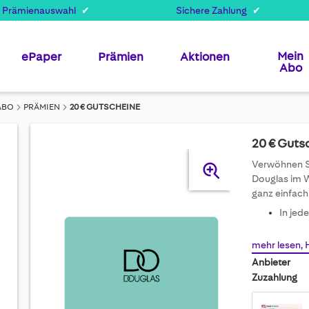
 Prämienauswahl
Sichere Zahlung
Mein
ePaper
Prämien
Aktionen
Abo
ABO
PRÄMIEN
20 € GUTSCHEINE
20 € Guts
Skip
Verwöhnen Si
to
Douglas im W
the
ganz einfach 
end
In jed
of
the
mehr lesen, 
images
gallery
Anbieter
Zuzahlung