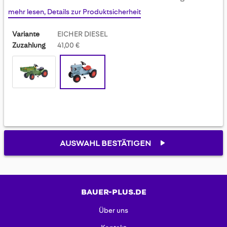
gallery
mehr lesen, Details zur Produktsicherheit
Variante
EICHER DIESEL
Zuzahlung
41,00 €
AUSWAHL BESTÄTIGEN
BAUER-PLUS.DE
Über uns