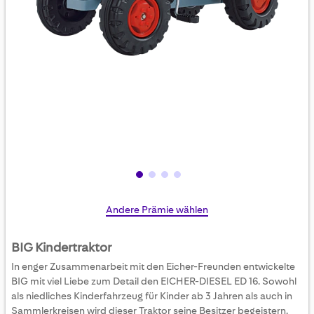
Skip
Andere Prämie wählen
to
the
BIG Kindertraktor
beginning
In enger Zusammenarbeit mit den Eicher-Freunden entwickelte
of
BIG mit viel Liebe zum Detail den EICHER-DIESEL ED 16. Sowohl
the
als niedliches Kinderfahrzeug für Kinder ab 3 Jahren als auch in
images
Sammlerkreisen wird dieser Traktor seine Besitzer begeistern.