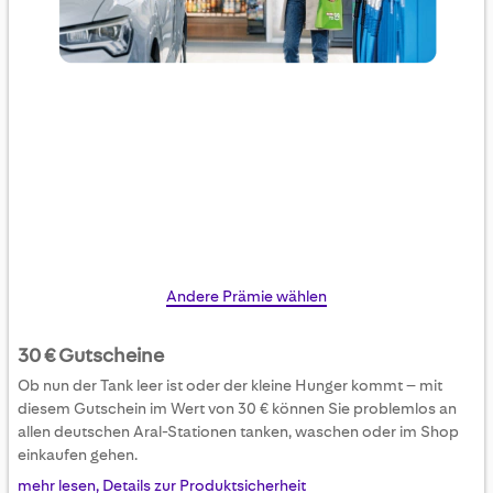
Skip
Andere Prämie wählen
to
the
30 € Gutscheine
beginning
Ob nun der Tank leer ist oder der kleine Hunger kommt – mit
of
diesem Gutschein im Wert von 30 € können Sie problemlos an
the
allen deutschen Aral-Stationen tanken, waschen oder im Shop
images
einkaufen gehen.
gallery
mehr lesen, Details zur Produktsicherheit