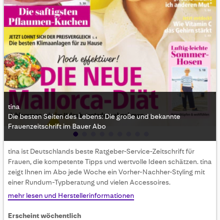
tina
Die besten Seiten des Lebens: Die große und bekannte
Frauenzeitschrift im Bauer Abo
Skip
tina ist Deutschlands beste Ratgeber-Service-Zeitschrift für
to
Frauen, die kompetente Tipps und wertvolle Ideen schätzen. tina
the
zeigt Ihnen im Abo jede Woche ein Vorher-Nachher-Styling mit
beginning
einer Rundum-Typberatung und vielen Accessoires.
of
the
mehr lesen und Herstellerinformationen
images
gallery
Erscheint wöchentlich