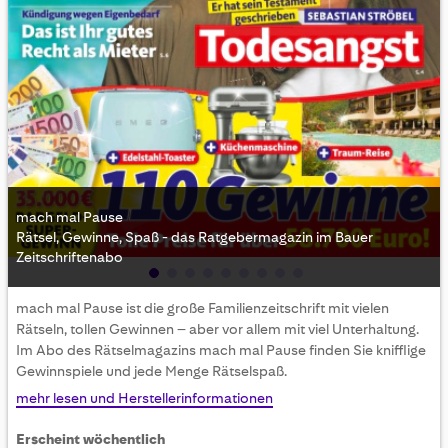
mach mal Pause
Rätsel, Gewinne, Spaß - das Ratgebermagazin im Bauer
Zeitschriftenabo
Skip
mach mal Pause ist die große Familienzeitschrift mit vielen
to
Rätseln, tollen Gewinnen – aber vor allem mit viel Unterhaltung.
the
Im Abo des Rätselmagazins mach mal Pause finden Sie knifflige
beginning
Gewinnspiele und jede Menge Rätselspaß.
of
the
mehr lesen und Herstellerinformationen
images
gallery
Erscheint wöchentlich