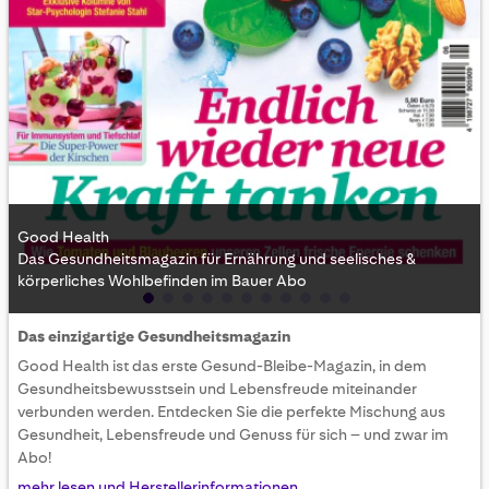
Good Health
Das Gesundheitsmagazin für Ernährung und seelisches &
körperliches Wohlbefinden im Bauer Abo
Skip
Das einzigartige Gesundheitsmagazin
to
Good Health ist das erste Gesund-Bleibe-Magazin, in dem
the
beginning
Gesundheitsbewusstsein und Lebensfreude miteinander
of
verbunden werden. Entdecken Sie die perfekte Mischung aus
the
Gesundheit, Lebensfreude und Genuss für sich – und zwar im
images
Abo!
gallery
mehr lesen und Herstellerinformationen