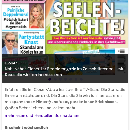
Closer
Nah. Näher. Closer! Ihr Peoplemagazin im Zeitschriftenabo - mit
Stars, die wirklich interessieren
Skip
Erfahren Sie im Closer-Abo alles über Ihre TV-Stars! Die Stars, die
to
Ihnen am nächsten sind. Die Stars, die Sie wirklich interessieren,
the
mit spannenden Hintergrundfacts, persönlichen Erlebnissen,
beginning
großen Sehnsüchten und vielem mehr.
of
the
mehr lesen und Herstellerinformationen
images
gallery
Erscheint wöchentlich