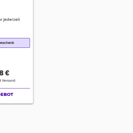
r jederzeit
Geschenk
8 €
nd Versand
GEBOT