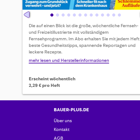
Skip
Die auf einen Blick ist die große, wöchentliche Fernseh-
to
und Freizeitillustrierte mit vollständigem
the
Fernsehprogramm. Im Abo erhalten Sie mit jedem Heft
beginning
beste Gesundheitstipps, spannende Reportagen und
of
leckere Rezepte.
the
images
mehr lesen und Herstellerinformationen
gallery
Erscheint wöchentlich
2,29 € pro Heft
BAUER-PLUS.DE
Über uns
Kontakt
AGB