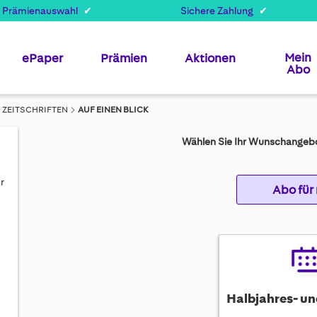
 Prämienauswahl
Sichere Zahlung
Mein
ePaper
Prämien
Aktionen
Abo
ZEITSCHRIFTEN
AUF EINEN BLICK
Wählen Sie Ihr Wunschangebo
r
Abo für
Halbjahres- un