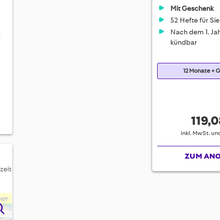
Mit Geschenk
52 Hefte für Sie
Nach dem 1. Jah
s
kündbar
12 Monate + 
119,0
inkl. MwSt. u
ZUM AN
zeit