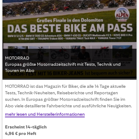
MOTORRAD
Europas größte Motorradzeitschrift mit Tests, Technik und
Touren im Abo
Skip
MOTORRAD ist das Magazin für Biker, die alle 14 Tage aktuelle
to
Tests, Technik-Neuheiten, Reiseberichte und Reportagen
the
suchen. In Europas größter Motorradzeitschrift finden Sie im
beginning
Abo viele detaillierte Fahrberichte und ausführliche Neuigkeiten.
of
the
mehr lesen und Herstellerinformationen
images
gallery
Erscheint 14-täglich
4,96 € pro Heft