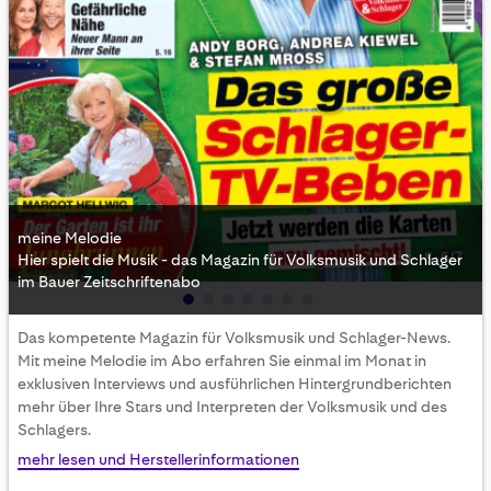
meine Melodie
Hier spielt die Musik - das Magazin für Volksmusik und Schlager
im Bauer Zeitschriftenabo
Skip
Das kompetente Magazin für Volksmusik und Schlager-News.
to
Mit meine Melodie im Abo erfahren Sie einmal im Monat in
the
exklusiven Interviews und ausführlichen Hintergrundberichten
beginning
mehr über Ihre Stars und Interpreten der Volksmusik und des
of
Schlagers.
the
images
mehr lesen und Herstellerinformationen
gallery