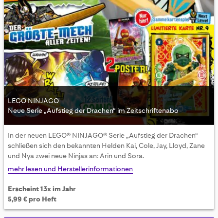
LEGO NINJAGO
Neue Serie „Aufstieg der Drachen“ im Zeitschriftenabo
Skip
In der neuen LEGO® NINJAGO® Serie „Aufstieg der Drachen“
to
schließen sich den bekannten Helden Kai, Cole, Jay, Lloyd, Zane
the
und Nya zwei neue Ninjas an: Arin und Sora.
beginning
of
mehr lesen und Herstellerinformationen
the
images
Erscheint 13x im Jahr
gallery
5,99 € pro Heft